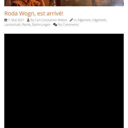
Roda Wogn, est arrivé!
7. Mai 2021
By
Carl Constantin Weber
In
Allgemein
,
Allgemein
,
Landschaft
,
Plastik
,
Zeichnungen
No Comments