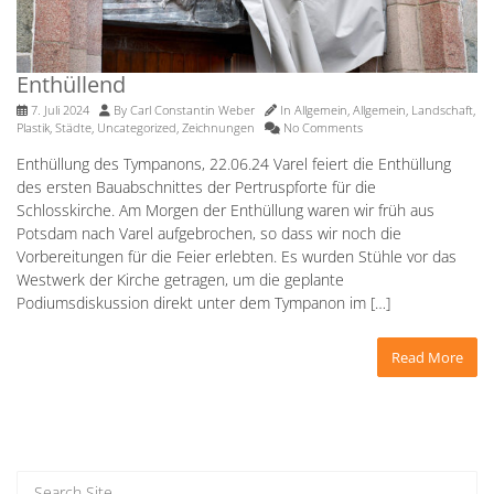
Enthüllend
7. Juli 2024
By
Carl Constantin Weber
In
Allgemein
,
Allgemein
,
Landschaft
,
Plastik
,
Städte
,
Uncategorized
,
Zeichnungen
No Comments
Enthüllung des Tympanons, 22.06.24 Varel feiert die Enthüllung
des ersten Bauabschnittes der Pertruspforte für die
Schlosskirche. Am Morgen der Enthüllung waren wir früh aus
Potsdam nach Varel aufgebrochen, so dass wir noch die
Vorbereitungen für die Feier erlebten. Es wurden Stühle vor das
Westwerk der Kirche getragen, um die geplante
Podiumsdiskussion direkt unter dem Tympanon im […]
Read More