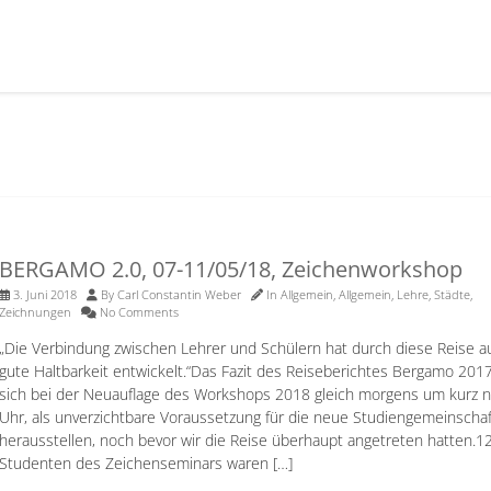
BERGAMO 2.0, 07-11/05/18, Zeichenworkshop
3. Juni 2018
By
Carl Constantin Weber
In
Allgemein
,
Allgemein
,
Lehre
,
Städte
,
Zeichnungen
No Comments
„Die Verbindung zwischen Lehrer und Schülern hat durch diese Reise a
gute Haltbarkeit entwickelt.“Das Fazit des Reiseberichtes Bergamo 2017,
sich bei der Neuauflage des Workshops 2018 gleich morgens um kurz 
Uhr, als unverzichtbare Voraussetzung für die neue Studiengemeinschaf
herausstellen, noch bevor wir die Reise überhaupt angetreten hatten.1
Studenten des Zeichenseminars waren […]