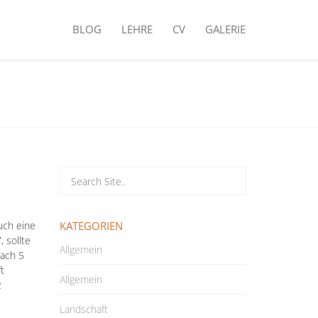
BLOG
LEHRE
CV
GALERIE
uch eine
KATEGORIEN
 sollte
Allgemein
nach 5
t
Allgemein
2
Landschaft