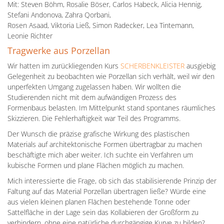
Mit: Steven Böhm, Rosalie Böser, Carlos Habeck, Alicia Hennig,
Stefani Andonova, Zahra Qorbani,
Rosen Asaad, Viktoria Ließ, Simon Radecker, Lea Tintemann,
Leonie Richter
Tragwerke aus Porzellan
Wir hatten im zurückliegenden Kurs
SCHERBENKLEISTER
ausgiebig
Gelegenheit zu beobachten wie Porzellan sich verhält, weil wir den
unperfekten Umgang zugelassen haben. Wir wollten die
Studierenden nicht mit dem aufwändigen Prozess des
Formenbaus belasten. Im Mittelpunkt stand spontanes räumliches
Skizzieren. Die Fehlerhaftigkeit war Teil des Programms.
Der Wunsch die präzise grafische Wirkung des plastischen
Materials auf architektonische Formen übertragbar zu machen
beschäftigte mich aber weiter. Ich suchte ein Verfahren um
kubische Formen und plane Flächen möglich zu machen.
Mich interessierte die Frage, ob sich das stabilisierende Prinzip der
Faltung auf das Material Porzellan übertragen ließe? Würde eine
aus vielen kleinen planen Flächen bestehende Tonne oder
Sattelfläche in der Lage sein das Kollabieren der Großform zu
verhindern, ohne eine natürliche durchgängige Kurve zu bilden?