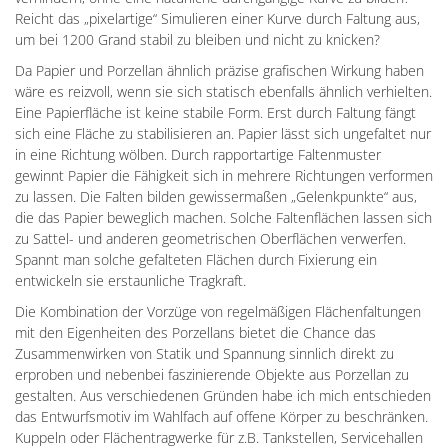
Reicht das „pixelartige“ Simulieren einer Kurve durch Faltung aus,
um bei 1200 Grand stabil zu bleiben und nicht zu knicken?
Da Papier und Porzellan ähnlich präzise grafischen Wirkung haben
wäre es reizvoll, wenn sie sich statisch ebenfalls ähnlich verhielten.
Eine Papierfläche ist keine stabile Form. Erst durch Faltung fängt
sich eine Fläche zu stabilisieren an. Papier lässt sich ungefaltet nur
in eine Richtung wölben. Durch rapportartige Faltenmuster
gewinnt Papier die Fähigkeit sich in mehrere Richtungen verformen
zu lassen. Die Falten bilden gewissermaßen „Gelenkpunkte“ aus,
die das Papier beweglich machen. Solche Faltenflächen lassen sich
zu Sattel- und anderen geometrischen Oberflächen verwerfen.
Spannt man solche gefalteten Flächen durch Fixierung ein
entwickeln sie erstaunliche Tragkraft.
Die Kombination der Vorzüge von regelmäßigen Flächenfaltungen
mit den Eigenheiten des Porzellans bietet die Chance das
Zusammenwirken von Statik und Spannung sinnlich direkt zu
erproben und nebenbei faszinierende Objekte aus Porzellan zu
gestalten. Aus verschiedenen Gründen habe ich mich entschieden
das Entwurfsmotiv im Wahlfach auf offene Körper zu beschränken.
Kuppeln oder Flächentragwerke für z.B. Tankstellen, Servicehallen